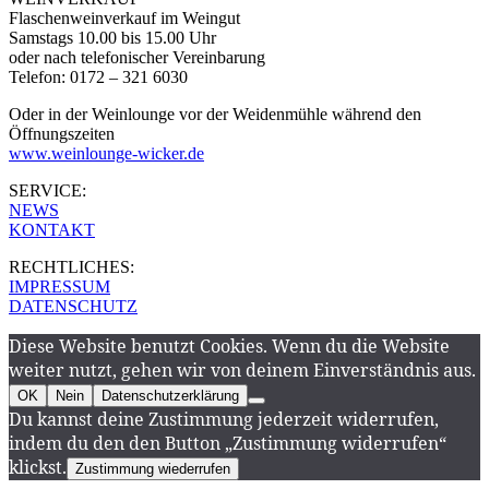
Flaschenweinverkauf im Weingut
Samstags 10.00 bis 15.00 Uhr
oder nach telefonischer Vereinbarung
Telefon: 0172 – 321 6030
Oder in der Weinlounge vor der Weidenmühle während den
Öffnungszeiten
www.weinlounge-wicker.de
SERVICE:
NEWS
KONTAKT
RECHTLICHES:
IMPRESSUM
DATENSCHUTZ
Diese Website benutzt Cookies. Wenn du die Website
weiter nutzt, gehen wir von deinem Einverständnis aus.
OK
Nein
Datenschutzerklärung
Du kannst deine Zustimmung jederzeit widerrufen,
indem du den den Button „Zustimmung widerrufen“
klickst.
Zustimmung wiederrufen