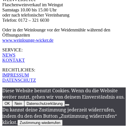
Flaschenweinverkauf im Weingut
Samstags 10.00 bis 15.00 Uhr
oder nach telefonischer Vereinbarung
Telefon: 0172 – 321 6030
Oder in der Weinlounge vor der Weidenmühle während den
Öffnungszeiten
www.weinlounge-wicker.de
SERVICE:
NEWS
KONTAKT
RECHTLICHES:
IMPRESSUM
DATENSCHUTZ
Diese Website benutzt Cookies. Wenn du die Website
weiter nutzt, gehen wir von deinem Einverständnis aus.
OK
Nein
Datenschutzerklärung
Du kannst deine Zustimmung jederzeit widerrufen,
indem du den den Button „Zustimmung widerrufen“
klickst.
Zustimmung wiederrufen